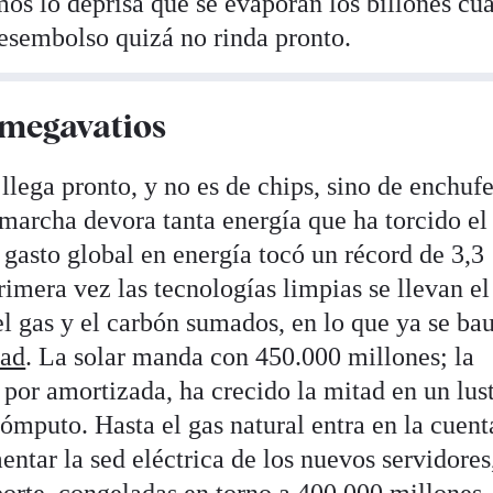
mos lo deprisa que se evaporan los billones cu
desembolso quizá no rinda pronto.
 megavatios
 llega pronto, y no es de chips, sino de enchufe
marcha devora tanta energía que ha torcido e
 gasto global en energía tocó un récord de 3,3
primera vez las tecnologías limpias se llevan e
 el gas y el carbón sumados, en lo que ya se ba
dad
. La solar manda con 450.000 millones; la
por amortizada, ha crecido la mitad en un lust
ómputo. Hasta el gas natural entra en la cuent
entar la sed eléctrica de los nuevos servidores
porte, congeladas en torno a 400.000 millones