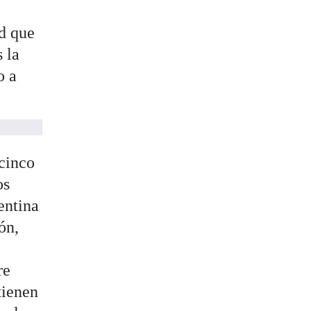
ad que
s la
o a
 cinco
os
entina
ón,
re
tienen