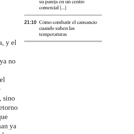
su pareja en un centro
comercial [...]
Cómo combatir el cansancio​
21:10
cuando suben las
temperaturas
, y el
 ya no
el
e
, sino
retorno
que
nan ya