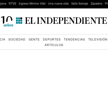
lejana
RTVE
Ingreso Mínimo Vital
Una nueva vida
Valle Salvaje
Zapatero
Pr
CIA
SOCIEDAD
GENTE
DEPORTES
TENDENCIAS
TELEVISIÓN
ARTÍCULOS