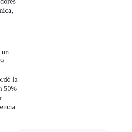
adores
nica,
a un
89
rdó la
un 50%
r
encia
,