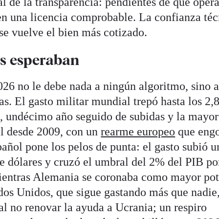
l de la transparencia: pendientes de qué oper
n una licencia comprobable. La confianza téc
 se vuelve el bien más cotizado.
os esperaban
026 no le debe nada a ningún algoritmo, sino 
s. El gasto militar mundial trepó hasta los 2,
5, undécimo año seguido de subidas y la mayor
al desde 2009, con un
rearme europeo
que engo
pañol pone los pelos de punta: el gasto subió 
de dólares y cruzó el umbral del 2% del PIB po
ientras Alemania se coronaba como mayor pot
dos Unidos, que sigue gastando más que nadie
al no renovar la ayuda a Ucrania; un respiro