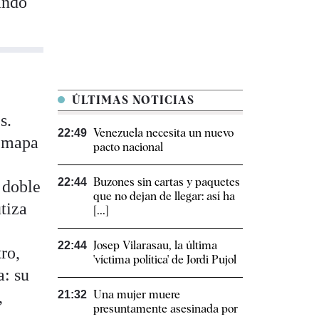
ando
ÚLTIMAS NOTICIAS
s.
Venezuela necesita un nuevo
22:49
l mapa
pacto nacional
Buzones sin cartas y paquetes
22:44
l doble
que no dejan de llegar: así ha
utiza
[...]
Josep Vilarasau, la última
22:44
ro,
'víctima política' de Jordi Pujol
a: su
,
Una mujer muere
21:32
presuntamente asesinada por