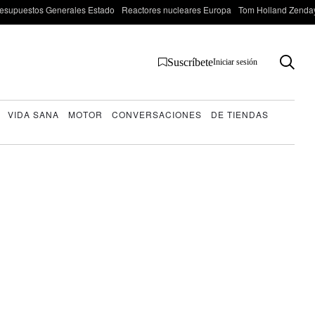
esupuestos Generales Estado
Reactores nucleares Europa
Tom Holland Zenda
Suscríbete
Iniciar sesión
VIDA SANA
MOTOR
CONVERSACIONES
DE TIENDAS