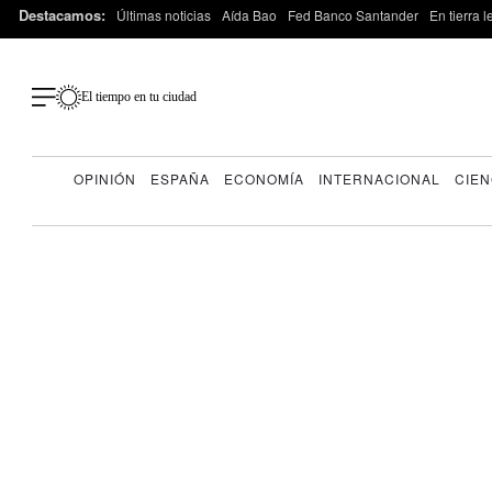
Destacamos:
Últimas noticias
Aída Bao
Fed Banco Santander
En tierra 
El tiempo en tu ciudad
OPINIÓN
ESPAÑA
ECONOMÍA
INTERNACIONAL
CIEN