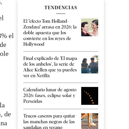
.
TENDENCIAS
el
El "efecto Tom Holland-
Zendaya" arrasa en 2026: la
doble apuesta que los
3% el
convierte en los reyes de
nde
Hollywood
ole
Final explicado de 'El mapa
de los anhelos', la serie de
Alice Kellen que ya puedes
ver en Netflix
Calendario lunar de agosto
2026: fases, eclipse solar y
Perseidas
la
a, de
Trucos caseros para quitar
las manchas negras de las
una
sandalias en verano