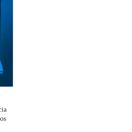
cia
los