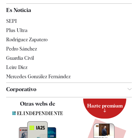
España
Es Noticia
Economía
SEPI
Internacional
Plus Ultra
Gente
Rodríguez Zapatero
Televisión
Pedro Sánchez
Tendencias
Guardia Civil
Leire Díez
Mercedes González Fernández
Corporativo
Contacto
Otras webs de
Hazte premium
Suscripción
Newsletter
Apps
Quiénes somos