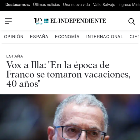
Destacamos:
Últimas noticias
Una nueva vida
Valle Salvaje
Ingreso Míni
OPINIÓN
ESPAÑA
ECONOMÍA
INTERNACIONAL
CIE
ESPAÑA
Vox a Illa: "En la época de
Franco se tomaron vacaciones,
40 años"