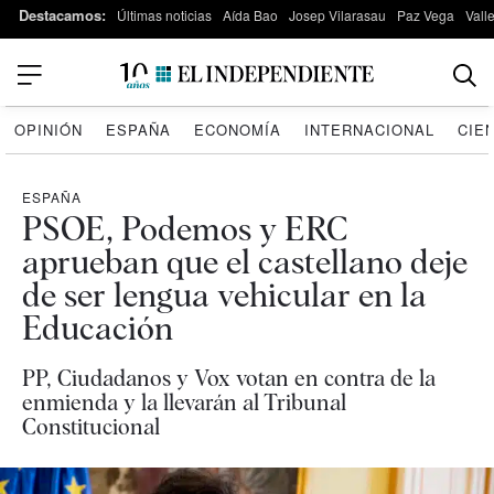
Destacamos:
Últimas noticias
Aída Bao
Josep Vilarasau
Paz Vega
Vall
OPINIÓN
ESPAÑA
ECONOMÍA
INTERNACIONAL
CIE
ESPAÑA
PSOE, Podemos y ERC
aprueban que el castellano deje
de ser lengua vehicular en la
Educación
PP, Ciudadanos y Vox votan en contra de la
enmienda y la llevarán al Tribunal
Constitucional