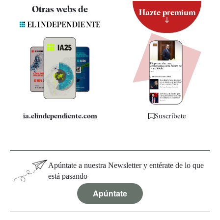
Contacto
Otras webs de
Hazte premium
Suscripción
Newsletter
Apps
Quiénes somos
Especificaciones
ia.elindependiente.com
Suscríbete
Apúntate a nuestra Newsletter y entérate de lo que
está pasando
Apúntate