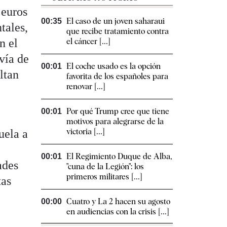
 euros
El caso de un joven saharaui
00:35
tales,
que recibe tratamiento contra
n el
el cáncer [...]
vía de
El coche usado es la opción
00:01
ltan
favorita de los españoles para
renovar [...]
Por qué Trump cree que tiene
00:01
motivos para alegrarse de la
victoria [...]
uela a
El Regimiento Duque de Alba,
00:01
ades
"cuna de la Legión": los
primeros militares [...]
tas
Cuatro y La 2 hacen su agosto
00:00
en audiencias con la crisis [...]