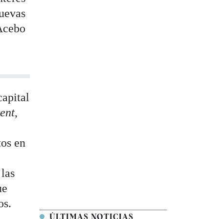
nuevas
cebo
capital
ent
,
tos en
 las
ue
os.
ÚLTIMAS NOTICIAS