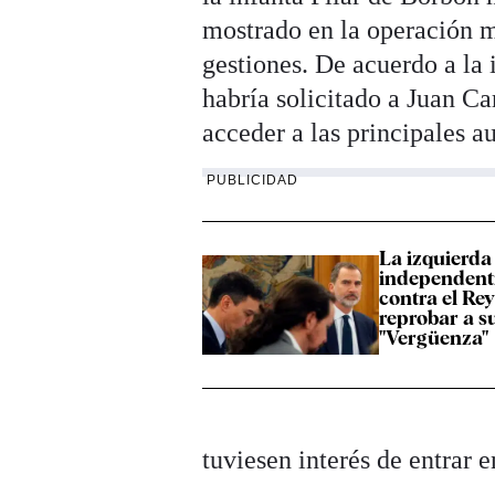
mostrado en la operación 
gestiones. De acuerdo a la
habría solicitado a Juan Ca
acceder a las principales a
PUBLICIDAD
La izquierda 
independent
contra el Re
reprobar a s
"Vergüenza"
tuviesen interés de entrar 