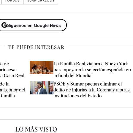
FONDOS
JUAN CARLOS I
Síguenos en Google News
TE PUEDE INTERESAR
os de
La Familia Real viajará a Nueva York
princesa
para apoyar a la selección española en
la Casa Real
la final del Mundial
de la
PSOE y Sumar pactan eliminar el
a Leonor del
delito de injurias a la Corona y a otras
 familia
instituciones del Estado
LO MÁS VISTO