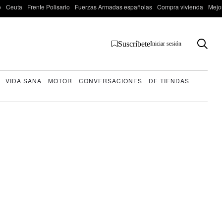
o
Ceuta
Frente Polisario
Fuerzas Armadas españolas
Compra vivienda
Mejo
Suscríbete
Iniciar sesión
VIDA SANA
MOTOR
CONVERSACIONES
DE TIENDAS