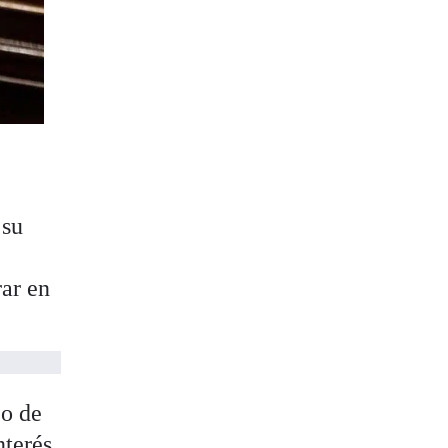
 su
rar en
jo de
nterés