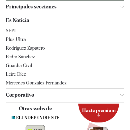
Principales secciones
España
Es Noticia
Economía
SEPI
Internacional
Plus Ultra
Gente
Rodríguez Zapatero
Televisión
Pedro Sánchez
Tendencias
Guardia Civil
Leire Díez
Mercedes González Fernández
Corporativo
Contacto
Otras webs de
Hazte premium
Suscripción
Newsletter