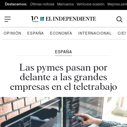
Destacamos:
Últimas noticias
Marruecos
Vehículos ocasión
Mejores pelí
OPINIÓN
ESPAÑA
ECONOMÍA
INTERNACIONAL
CIE
ESPAÑA
Las pymes pasan por
delante a las grandes
empresas en el teletrabajo