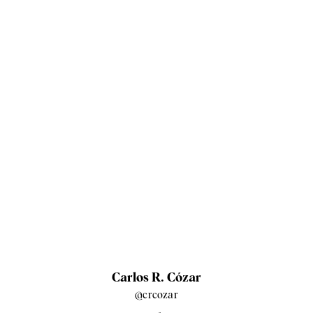
Carlos R. Cózar
@crcozar