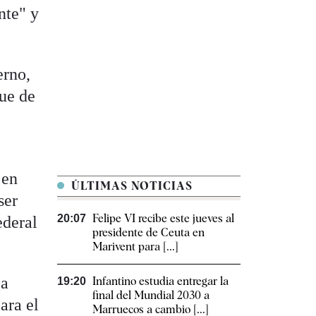
nte" y
erno,
que de
 en
ÚLTIMAS NOTICIAS
ser
Felipe VI recibe este jueves al
20:07
ederal
presidente de Ceuta en
Marivent para [...]
 a
Infantino estudia entregar la
19:20
final del Mundial 2030 a
ara el
Marruecos a cambio [...]