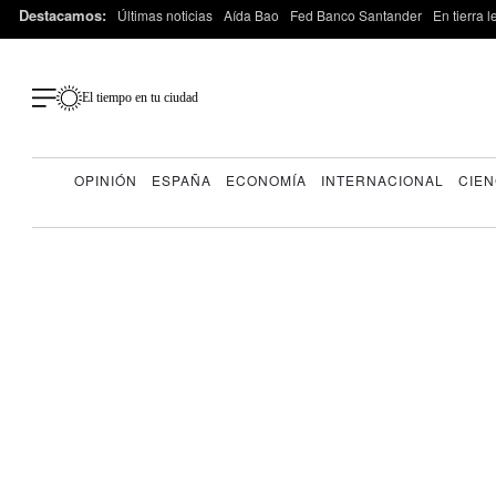
Destacamos:
Últimas noticias
Aída Bao
Fed Banco Santander
En tierra 
El tiempo en tu ciudad
OPINIÓN
ESPAÑA
ECONOMÍA
INTERNACIONAL
CIEN