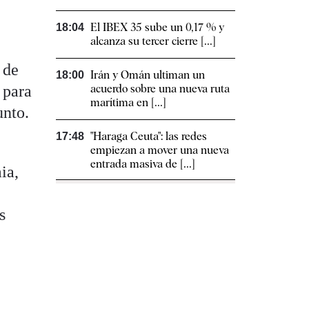
El IBEX 35 sube un 0,17 % y
18:04
alcanza su tercer cierre [...]
 de
Irán y Omán ultiman un
18:00
 para
acuerdo sobre una nueva ruta
marítima en [...]
unto.
"Haraga Ceuta": las redes
17:48
empiezan a mover una nueva
entrada masiva de [...]
ia,
s