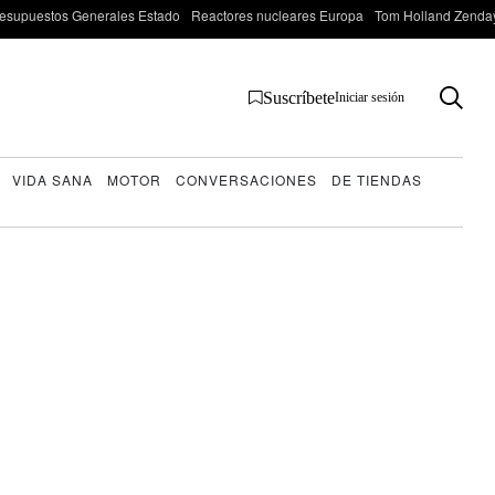
esupuestos Generales Estado
Reactores nucleares Europa
Tom Holland Zenda
Suscríbete
Iniciar sesión
VIDA SANA
MOTOR
CONVERSACIONES
DE TIENDAS