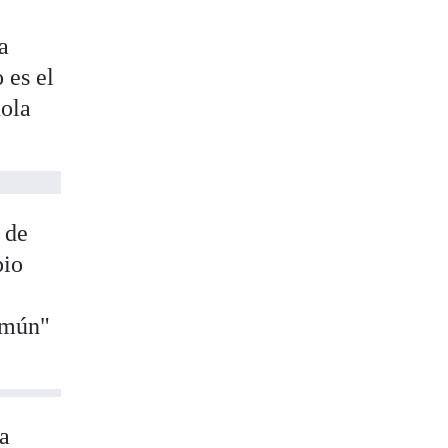
a
 es el
ñola
 de
pio
común"
ha