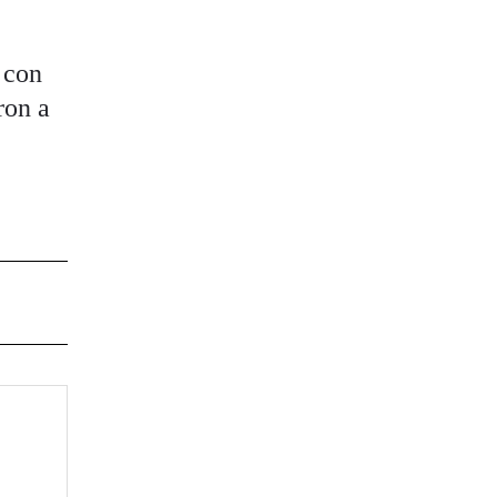
 con
ron a