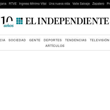
lejana
RTVE
Ingreso Mínimo Vital
Una nueva vida
Valle Salvaje
Zapatero
Pr
CIA
SOCIEDAD
GENTE
DEPORTES
TENDENCIAS
TELEVISIÓN
ARTÍCULOS