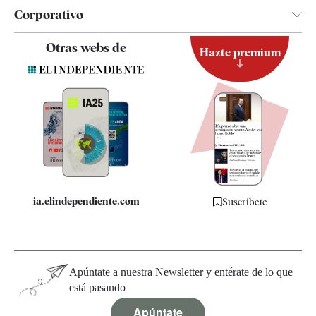
Corporativo
Contacto
Otras webs de
Hazte premium
Suscripción
Newsletter
Apps
Quiénes somos
Especificaciones
ia.elindependiente.com
Suscríbete
Apúntate a nuestra Newsletter y entérate de lo que
está pasando
Apúntate