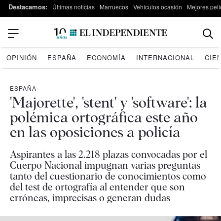
Destacamos:
Últimas noticias
Marruecos
Vehículos ocasión
Mejores pelí
OPINIÓN
ESPAÑA
ECONOMÍA
INTERNACIONAL
CIE
ESPAÑA
'Majorette', 'stent' y 'software': la
polémica ortográfica este año
en las oposiciones a policía
Aspirantes a las 2.218 plazas convocadas por el
Cuerpo Nacional impugnan varias preguntas
tanto del cuestionario de conocimientos como
del test de ortografía al entender que son
erróneas, imprecisas o generan dudas