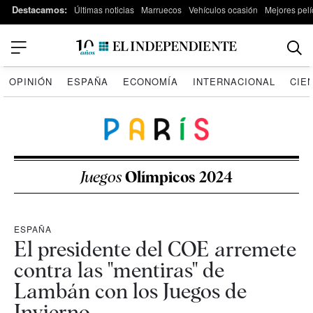
Destacamos:
Últimas noticias
Marruecos
Vehículos ocasión
Mejores pelí
OPINIÓN
ESPAÑA
ECONOMÍA
INTERNACIONAL
CIE
Juegos
Olímpicos 2024
ESPAÑA
El presidente del COE arremete
contra las "mentiras" de
Lambán con los Juegos de
Invierno