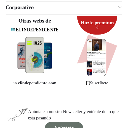
Corporativo
Contacto
Otras webs de
Hazte premium
Suscripción
Newsletter
Apps
Quiénes somos
Especificaciones
ia.elindependiente.com
Suscríbete
Apúntate a nuestra Newsletter y entérate de lo que
está pasando
Apúntate