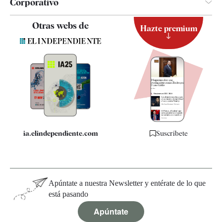
Corporativo
Contacto
Otras webs de
Hazte premium
Suscripción
Newsletter
Apps
Quiénes somos
Especificaciones
ia.elindependiente.com
Suscríbete
Apúntate a nuestra Newsletter y entérate de lo que
está pasando
Apúntate