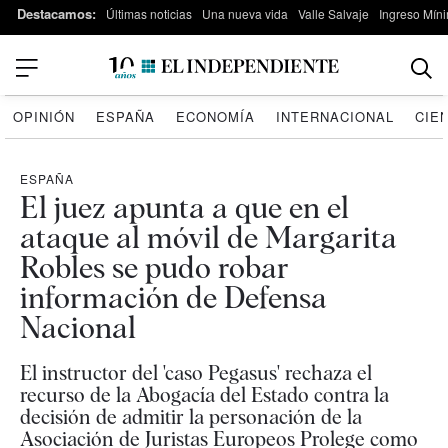
Destacamos:
Últimas noticias
Una nueva vida
Valle Salvaje
Ingreso Míni
OPINIÓN
ESPAÑA
ECONOMÍA
INTERNACIONAL
CIE
ESPAÑA
El juez apunta a que en el
ataque al móvil de Margarita
Robles se pudo robar
información de Defensa
Nacional
El instructor del 'caso Pegasus' rechaza el
recurso de la Abogacía del Estado contra la
decisión de admitir la personación de la
Asociación de Juristas Europeos Prolege como