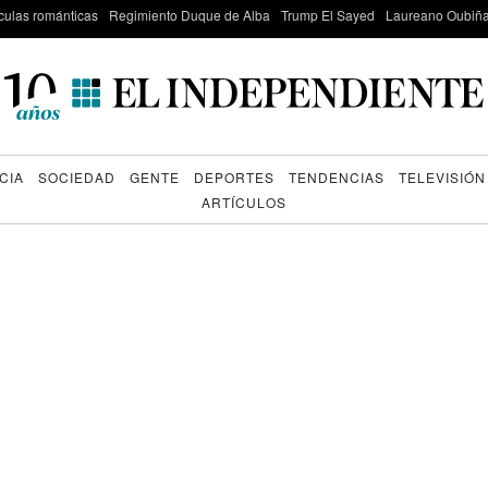
culas románticas
Regimiento Duque de Alba
Trump El Sayed
Laureano Oubiña
CIA
SOCIEDAD
GENTE
DEPORTES
TENDENCIAS
TELEVISIÓN
ARTÍCULOS