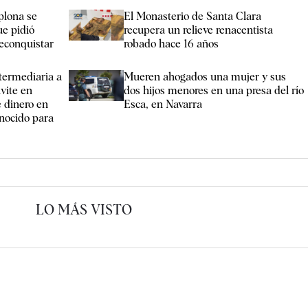
plona se
El Monasterio de Santa Clara
ue pidió
recupera un relieve renacentista
econquistar
robado hace 16 años
termediaria a
Mueren ahogados una mujer y sus
vite en
dos hijos menores en una presa del río
e dinero en
Esca, en Navarra
onocido para
LO MÁS VISTO