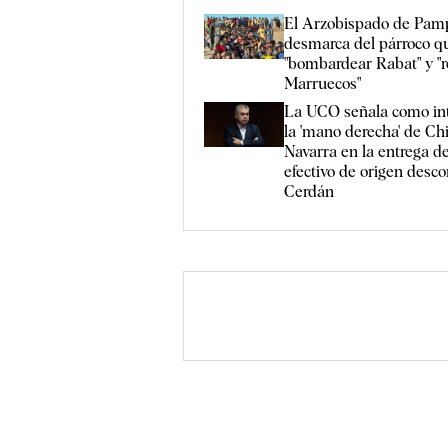
El Arzobispado de Pam
desmarca del párroco q
"bombardear Rabat" y "r
Marruecos"
La UCO señala como in
la 'mano derecha' de Chi
Navarra en la entrega d
efectivo de origen desc
Cerdán