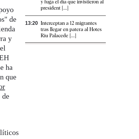
y fuga el día que invistieron al
president [...]
apoyo
os" de
Interceptan a 12 migrantes
13:20
ienda
tras llegar en patera al Hotes
Riu Palacede [...]
ra y
el
 EH
se ha
ón que
or
o de
líticos