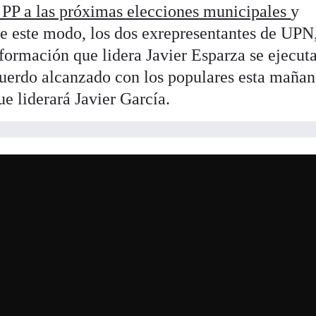
el PP a las próximas elecciones municipales
y
e este modo, los dos exrepresentantes de UPN
formación que lidera Javier Esparza se ejecut
uerdo alcanzado con los populares esta mañan
e liderará Javier García.