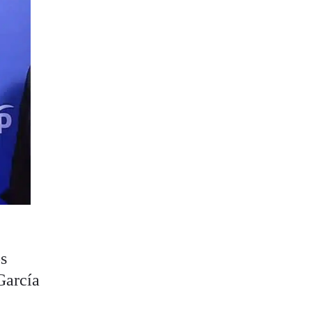
os
García
a