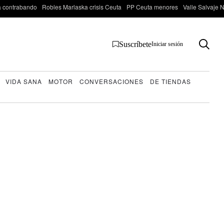
 contrabando
Robles Marlaska crisis Ceuta
PP Ceuta menores
Valle Salvaje N
Suscríbete
Iniciar sesión
VIDA SANA
MOTOR
CONVERSACIONES
DE TIENDAS