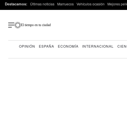
Destacamos:
Últimas noticias
Marruecos
Vehículos ocasión
Mejores pelí
El tiempo en tu ciudad
OPINIÓN
ESPAÑA
ECONOMÍA
INTERNACIONAL
CIEN