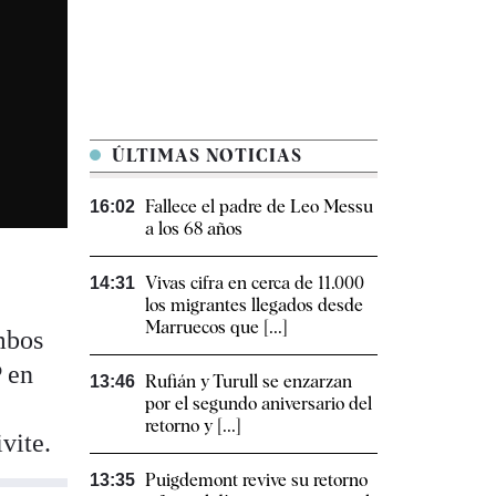
ÚLTIMAS NOTICIAS
Fallece el padre de Leo Messu
16:02
a los 68 años
Vivas cifra en cerca de 11.000
14:31
e
los migrantes llegados desde
Marruecos que [...]
mbos
P en
Rufián y Turull se enzarzan
13:46
por el segundo aniversario del
retorno y [...]
vite.
Puigdemont revive su retorno
13:35