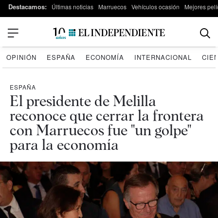
Destacamos:
Últimas noticias
Marruecos
Vehículos ocasión
Mejores pelí
OPINIÓN
ESPAÑA
ECONOMÍA
INTERNACIONAL
CIE
ESPAÑA
El presidente de Melilla
reconoce que cerrar la frontera
con Marruecos fue "un golpe"
para la economía