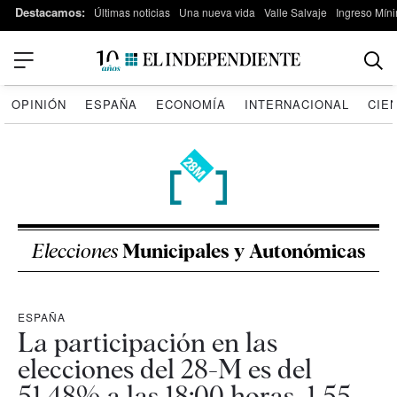
Destacamos:
Últimas noticias
Una nueva vida
Valle Salvaje
Ingreso Míni
OPINIÓN
ESPAÑA
ECONOMÍA
INTERNACIONAL
CIE
Elecciones
Municipales y Autonómicas
ESPAÑA
La participación en las
elecciones del 28-M es del
51,48% a las 18:00 horas, 1,55