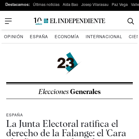
Destacamos:
Últimas noticias
Aída Bao
Josep Vilarasau
Paz Vega
Vall
OPINIÓN
ESPAÑA
ECONOMÍA
INTERNACIONAL
CIE
Elecciones
Generales
ESPAÑA
La Junta Electoral ratifica el
derecho de la Falange: el 'Cara