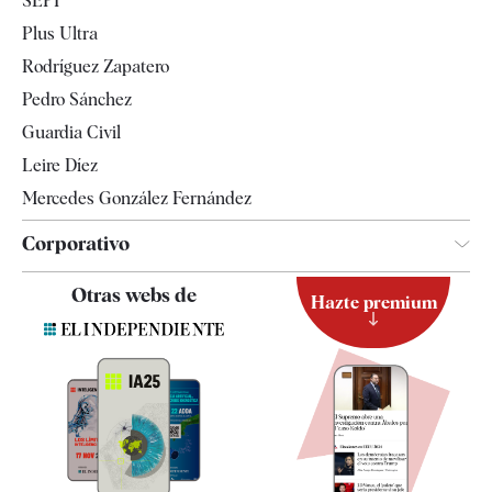
SEPI
Internacional
Plus Ultra
Gente
Rodríguez Zapatero
Televisión
Pedro Sánchez
Tendencias
Guardia Civil
Leire Díez
Mercedes González Fernández
Corporativo
Contacto
Otras webs de
Hazte premium
Suscripción
Newsletter
Apps
Quiénes somos
Especificaciones