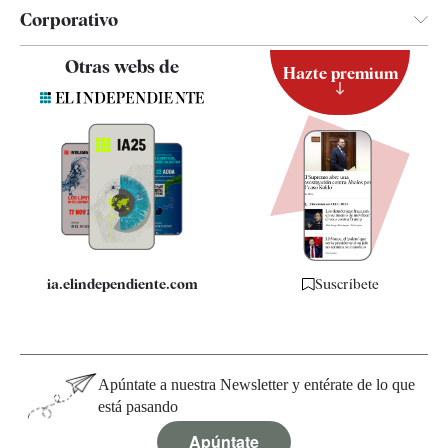
Corporativo
Contacto
Otras webs de
Hazte premium
Suscripción
Newsletter
Apps
Quiénes somos
Especificaciones
ia.elindependiente.com
Suscríbete
Apúntate a nuestra Newsletter y entérate de lo que
está pasando
Apúntate