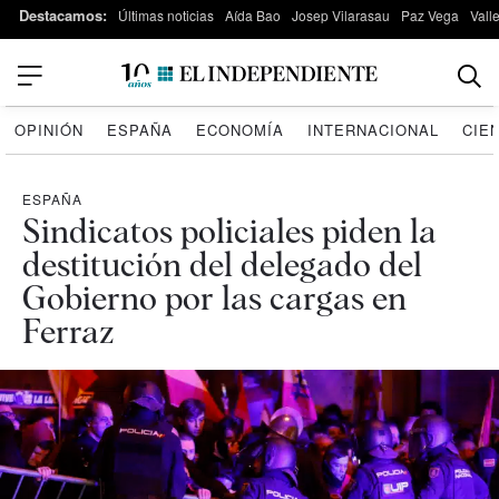
Destacamos:
Últimas noticias
Aída Bao
Josep Vilarasau
Paz Vega
Vall
OPINIÓN
ESPAÑA
ECONOMÍA
INTERNACIONAL
CIE
ESPAÑA
Sindicatos policiales piden la
destitución del delegado del
Gobierno por las cargas en
Ferraz