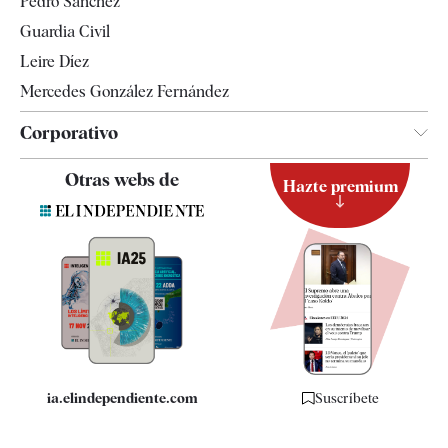
Pedro Sánchez
Tendencias
Guardia Civil
Leire Díez
Mercedes González Fernández
Corporativo
Contacto
Otras webs de
Hazte premium
Suscripción
Newsletter
Apps
Quiénes somos
Especificaciones
ia.elindependiente.com
Suscríbete