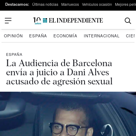
Destacamos:
Últimas noticias
Marruecos
Vehículos ocasión
Mejores pelí
OPINIÓN
ESPAÑA
ECONOMÍA
INTERNACIONAL
CIE
ESPAÑA
La Audiencia de Barcelona
envía a juicio a Dani Alves
acusado de agresión sexual