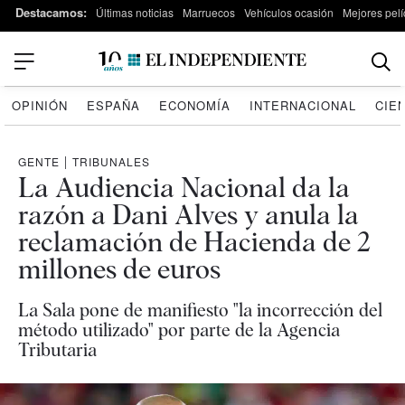
Destacamos:
Últimas noticias
Marruecos
Vehículos ocasión
Mejores pelí
OPINIÓN
ESPAÑA
ECONOMÍA
INTERNACIONAL
CIE
GENTE
|
TRIBUNALES
La Audiencia Nacional da la
razón a Dani Alves y anula la
reclamación de Hacienda de 2
millones de euros
La Sala pone de manifiesto "la incorrección del
método utilizado" por parte de la Agencia
Tributaria