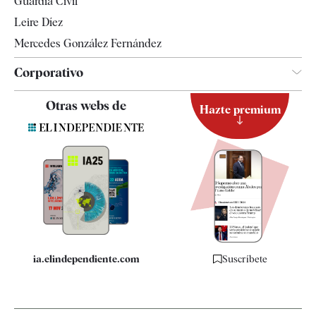
Guardia Civil
Leire Díez
Mercedes González Fernández
Corporativo
Contacto
Otras webs de
Hazte premium
Suscripción
Newsletter
Apps
Quiénes somos
Especificaciones
ia.elindependiente.com
Suscríbete