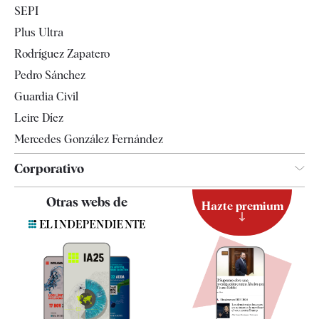
SEPI
Internacional
Plus Ultra
Gente
Rodríguez Zapatero
Televisión
Pedro Sánchez
Tendencias
Guardia Civil
Leire Díez
Mercedes González Fernández
Corporativo
Contacto
Otras webs de
Hazte premium
Suscripción
Newsletter
Apps
Quiénes somos
Especificaciones