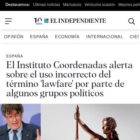
Destacamos:
Últimas noticias
Marruecos
Vehículos ocasión
Mejores pelí
OPINIÓN
ESPAÑA
ECONOMÍA
INTERNACIONAL
CIE
ESPAÑA
El Instituto Coordenadas alerta
sobre el uso incorrecto del
término 'lawfare' por parte de
algunos grupos políticos