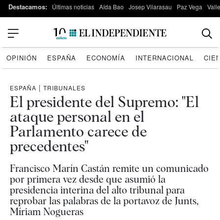
Destacamos:
Últimas noticias
Aída Bao
Josep Vilarasau
Paz Vega
Vall
OPINIÓN
ESPAÑA
ECONOMÍA
INTERNACIONAL
CIE
ESPAÑA
|
TRIBUNALES
El presidente del Supremo: "El
ataque personal en el
Parlamento carece de
precedentes"
Francisco Marín Castán remite un comunicado
por primera vez desde que asumió la
presidencia interina del alto tribunal para
reprobar las palabras de la portavoz de Junts,
Míriam Nogueras