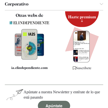
Corporativo
Contacto
Otras webs de
Hazte premium
Suscripción
Newsletter
Apps
Quiénes somos
Especificaciones
ia.elindependiente.com
Suscríbete
Apúntate a nuestra Newsletter y entérate de lo que
está pasando
Apúntate