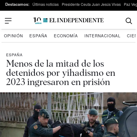
Destacamos:
Últimas noticias
Presidente Ceuta Juan Jesús Vivas
Paz Ve
OPINIÓN
ESPAÑA
ECONOMÍA
INTERNACIONAL
CIE
ESPAÑA
Menos de la mitad de los
detenidos por yihadismo en
2023 ingresaron en prisión