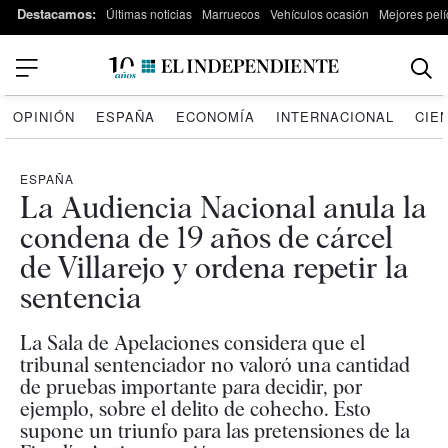
Destacamos:
Últimas noticias
Marruecos
Vehículos ocasión
Mejores pelí
OPINIÓN
ESPAÑA
ECONOMÍA
INTERNACIONAL
CIE
ESPAÑA
La Audiencia Nacional anula la
condena de 19 años de cárcel
de Villarejo y ordena repetir la
sentencia
La Sala de Apelaciones considera que el
tribunal sentenciador no valoró una cantidad
de pruebas importante para decidir, por
ejemplo, sobre el delito de cohecho. Esto
supone un triunfo para las pretensiones de la