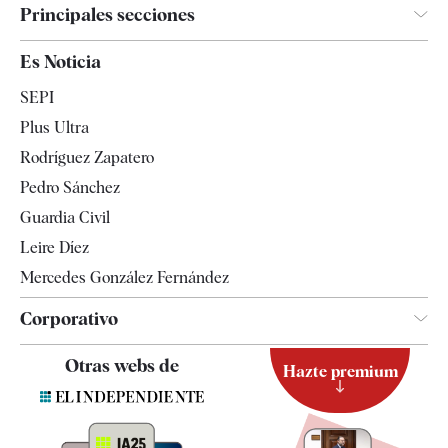
Principales secciones
España
Es Noticia
Economía
SEPI
Internacional
Plus Ultra
Gente
Rodríguez Zapatero
Televisión
Pedro Sánchez
Tendencias
Guardia Civil
Leire Díez
Mercedes González Fernández
Corporativo
Contacto
Otras webs de
Hazte premium
Suscripción
Newsletter
Apps