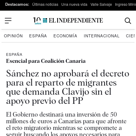
Destacamos:
Últimas noticias
Una nueva vida
Valle Salvaje
Ingreso Míni
OPINIÓN
ESPAÑA
ECONOMÍA
INTERNACIONAL
CIE
ESPAÑA
Esencial para Coalición Canaria
Sánchez no aprobará el decreto
para el reparto de migrantes
que demanda Clavijo sin el
apoyo previo del PP
El Gobierno destinará una inversión de 50
millones de euros a Canarias para que afronte
el reto migratorio mientras se compromete a
seguir buscando los apoyos necesarios para