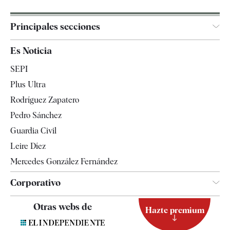
Principales secciones
España
Es Noticia
Economía
SEPI
Internacional
Plus Ultra
Gente
Rodríguez Zapatero
Televisión
Pedro Sánchez
Tendencias
Guardia Civil
Leire Díez
Mercedes González Fernández
Corporativo
Contacto
Otras webs de
Hazte premium
Suscripción