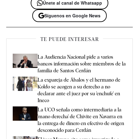
Únete al canal de Whatsapp
Síguenos en Google News
TE PUEDE INTERESAR
La Audiencia Nacional pide a varios
bancos información sobre miembros de la
familia de Santos Cerdán
La expareja de Ábalos y el hermano de
Koldo se acogen a su derecho a no
declarar ante el juez por su 'enchufe' en
Ineco
La UCO señala como intermediaria a la
'mano derecha' de Chivite en Navarra en
la entrega de dinero en efectivo de origen
desconocido para Cerdán