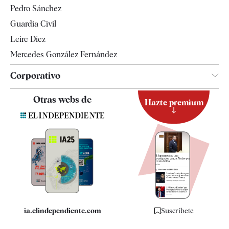
Pedro Sánchez
Tendencias
Guardia Civil
Leire Díez
Mercedes González Fernández
Corporativo
Contacto
Otras webs de
Hazte premium
Suscripción
Newsletter
Apps
Quiénes somos
Especificaciones
ia.elindependiente.com
Suscríbete