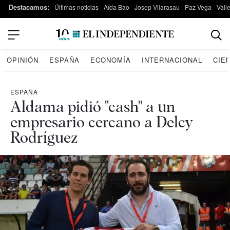
Destacamos:
Últimas noticias
Aída Bao
Josep Vilarasau
Paz Vega
Vall
OPINIÓN
ESPAÑA
ECONOMÍA
INTERNACIONAL
CIE
ESPAÑA
Aldama pidió "cash" a un
empresario cercano a Delcy
Rodríguez