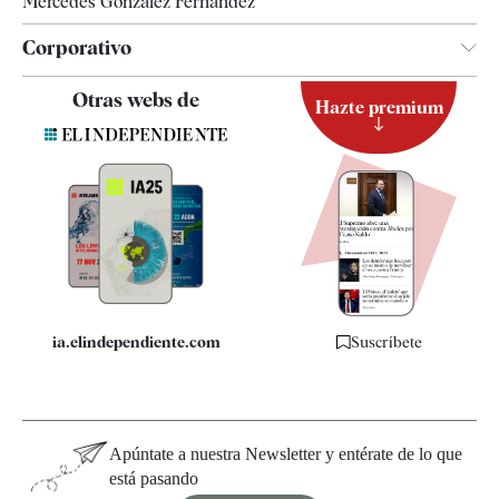
Mercedes González Fernández
Corporativo
Contacto
Otras webs de
Hazte premium
Suscripción
Newsletter
Apps
Quiénes somos
Especificaciones
ia.elindependiente.com
Suscríbete
Apúntate a nuestra Newsletter y entérate de lo que
está pasando