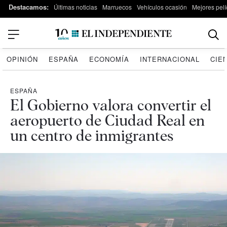
Destacamos:
Últimas noticias
Marruecos
Vehículos ocasión
Mejores pelí
OPINIÓN
ESPAÑA
ECONOMÍA
INTERNACIONAL
CIE
ESPAÑA
El Gobierno valora convertir el
aeropuerto de Ciudad Real en
un centro de inmigrantes