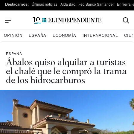
Destacamos:
Últimas noticias
Aída Bao
Fed Banco Santander
En tierra 
OPINIÓN
ESPAÑA
ECONOMÍA
INTERNACIONAL
CIE
ESPAÑA
Ábalos quiso alquilar a turistas
el chalé que le compró la trama
de los hidrocarburos