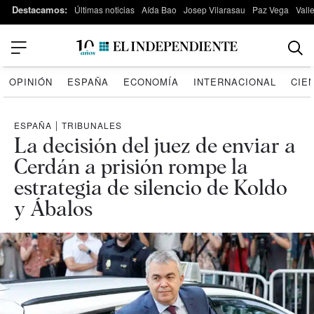
Destacamos:
Últimas noticias
Aída Bao
Josep Vilarasau
Paz Vega
Vall
OPINIÓN
ESPAÑA
ECONOMÍA
INTERNACIONAL
CIE
ESPAÑA
|
TRIBUNALES
La decisión del juez de enviar a
Cerdán a prisión rompe la
estrategia de silencio de Koldo
y Ábalos