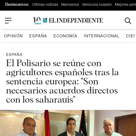
Destacamos:
Últimas noticias
Marruecos
Vehículos ocasión
Mejores pelí
OPINIÓN
ESPAÑA
ECONOMÍA
INTERNACIONAL
CIE
ESPAÑA
El Polisario se reúne con
agricultores españoles tras la
sentencia europea: "Son
necesarios acuerdos directos
con los saharauis"