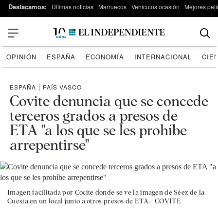
Destacamos:
Últimas noticias
Marruecos
Vehículos ocasión
Mejores pelí
OPINIÓN
ESPAÑA
ECONOMÍA
INTERNACIONAL
CIE
ESPAÑA
|
PAÍS VASCO
Covite denuncia que se concede
terceros grados a presos de
ETA "a los que se les prohíbe
arrepentirse"
Imagen facilitada por Cocite donde se ve la imagen de Séez de la
Cuesta en un local junto a otros presos de ETA. |
COVITE