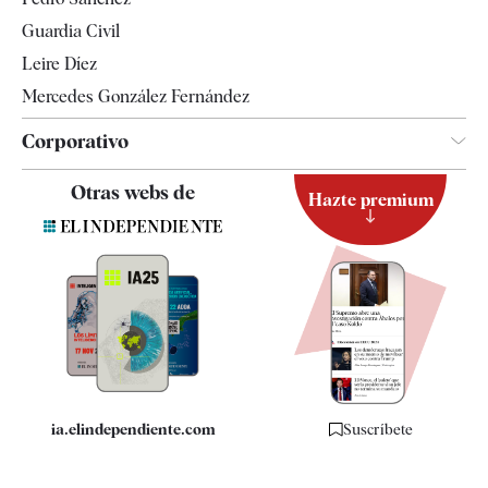
Tendencias
Guardia Civil
Leire Díez
Mercedes González Fernández
Corporativo
Contacto
Otras webs de
Hazte premium
Suscripción
Newsletter
Apps
Quiénes somos
Especificaciones
ia.elindependiente.com
Suscríbete