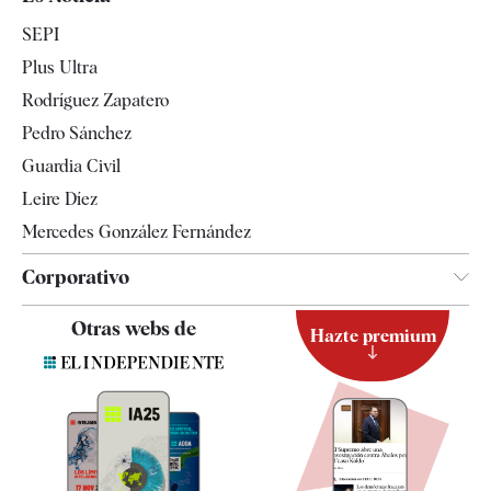
Economía
SEPI
Internacional
Plus Ultra
Gente
Rodríguez Zapatero
Televisión
Pedro Sánchez
Tendencias
Guardia Civil
Leire Díez
Mercedes González Fernández
Corporativo
Contacto
Otras webs de
Hazte premium
Suscripción
Newsletter
Apps
Quiénes somos
Especificaciones