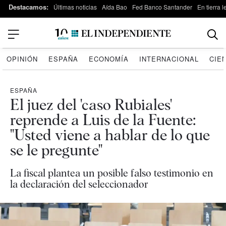
Destacamos:
Últimas noticias
Aída Bao
Fed Banco Santander
En tierra 
OPINIÓN
ESPAÑA
ECONOMÍA
INTERNACIONAL
CIE
ESPAÑA
El juez del 'caso Rubiales'
reprende a Luis de la Fuente:
"Usted viene a hablar de lo que
se le pregunte"
La fiscal plantea un posible falso testimonio en
la declaración del seleccionador