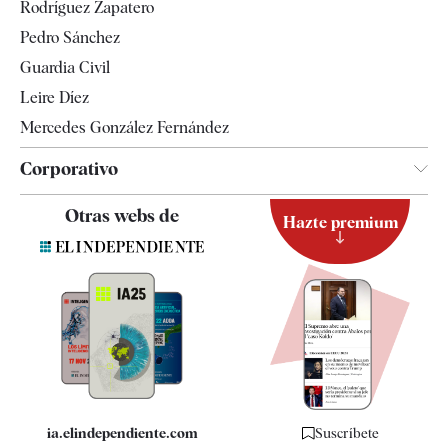
Rodríguez Zapatero
Televisión
Pedro Sánchez
Tendencias
Guardia Civil
Leire Díez
Mercedes González Fernández
Corporativo
Contacto
Otras webs de
Hazte premium
Suscripción
Newsletter
Apps
Quiénes somos
Especificaciones
ia.elindependiente.com
Suscríbete