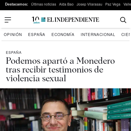
Destacamos:
Últimas noticias
Aída Bao
Josep Vilarasau
Paz Vega
Vall
OPINIÓN
ESPAÑA
ECONOMÍA
INTERNACIONAL
CIE
ESPAÑA
Podemos apartó a Monedero
tras recibir testimonios de
violencia sexual