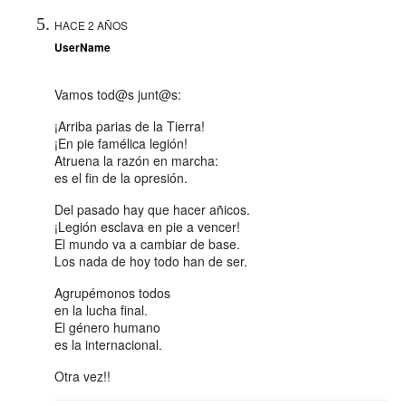
HACE 2 AÑOS
UserName
Vamos tod@s junt@s:
¡Arriba parias de la Tierra!
¡En pie famélica legión!
Atruena la razón en marcha:
es el fin de la opresión.
Del pasado hay que hacer añicos.
¡Legión esclava en pie a vencer!
El mundo va a cambiar de base.
Los nada de hoy todo han de ser.
Agrupémonos todos
en la lucha final.
El género humano
es la internacional.
Otra vez!!