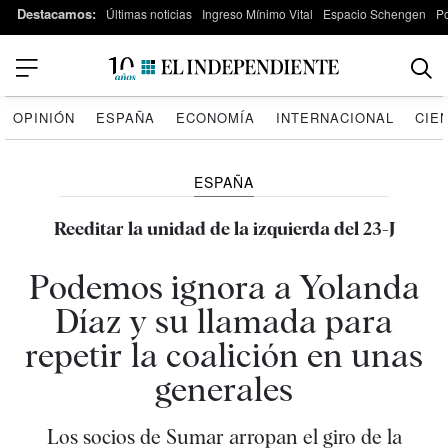
Destacamos:
Últimas noticias
Ingreso Mínimo Vital
Espacio Schengen
P
OPINIÓN
ESPAÑA
ECONOMÍA
INTERNACIONAL
CIE
ESPAÑA
Reeditar la unidad de la izquierda del 23-J
Podemos ignora a Yolanda
Díaz y su llamada para
repetir la coalición en unas
generales
Los socios de Sumar arropan el giro de la