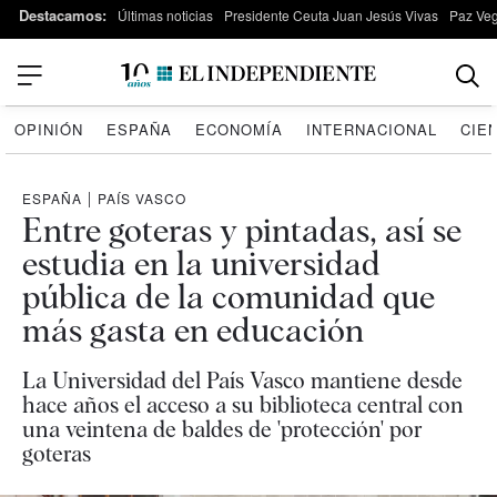
Destacamos:
Últimas noticias
Presidente Ceuta Juan Jesús Vivas
Paz Ve
OPINIÓN
ESPAÑA
ECONOMÍA
INTERNACIONAL
CIE
ESPAÑA
|
PAÍS VASCO
Entre goteras y pintadas, así se
estudia en la universidad
pública de la comunidad que
más gasta en educación
La Universidad del País Vasco mantiene desde
hace años el acceso a su biblioteca central con
una veintena de baldes de 'protección' por
goteras