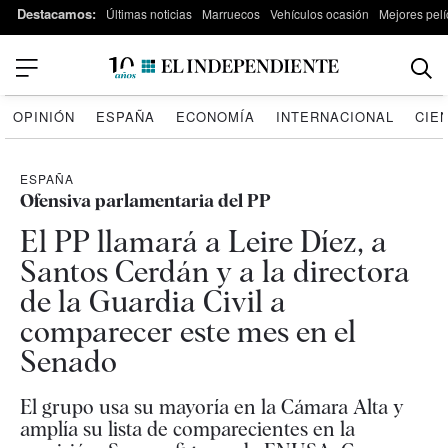
Destacamos:
Últimas noticias
Marruecos
Vehículos ocasión
Mejores pelí
OPINIÓN
ESPAÑA
ECONOMÍA
INTERNACIONAL
CIE
ESPAÑA
Ofensiva parlamentaria del PP
El PP llamará a Leire Díez, a
Santos Cerdán y a la directora
de la Guardia Civil a
comparecer este mes en el
Senado
El grupo usa su mayoría en la Cámara Alta y
amplía su lista de comparecientes en la