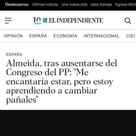
Destacamos:
Últimas noticias
Una nueva vida
Valle Salvaje
Ingreso Míni
OPINIÓN
ESPAÑA
ECONOMÍA
INTERNACIONAL
CIE
ESPAÑA
Almeida, tras ausentarse del
Congreso del PP: "Me
encantaría estar, pero estoy
aprendiendo a cambiar
pañales"