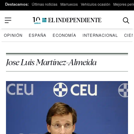
Destacamos:
Últimas noticias
Marruecos
Vehículos ocasión
Mejores pelí
OPINIÓN
ESPAÑA
ECONOMÍA
INTERNACIONAL
CIE
Jose Luis Martínez-Almeida