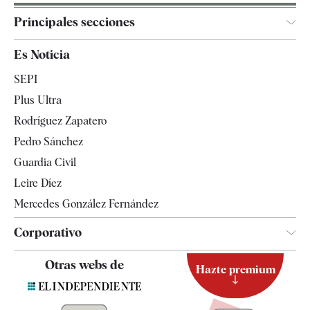
Principales secciones
España
Es Noticia
Economía
SEPI
Internacional
Plus Ultra
Gente
Rodríguez Zapatero
Televisión
Pedro Sánchez
Tendencias
Guardia Civil
Leire Díez
Mercedes González Fernández
Corporativo
Contacto
Otras webs de
Hazte premium
Suscripción
Newsletter