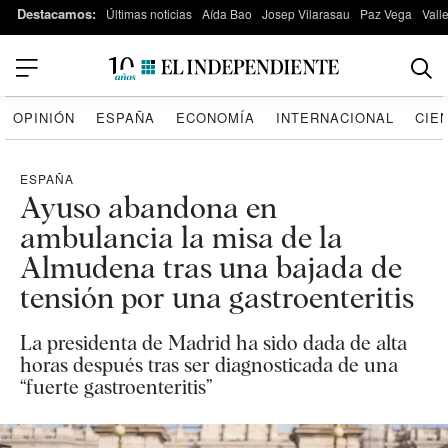
Destacamos:
Últimas noticias
Aída Bao
Josep Vilarasau
Paz Vega
Vall
OPINIÓN
ESPAÑA
ECONOMÍA
INTERNACIONAL
CIE
ESPAÑA
Ayuso abandona en
ambulancia la misa de la
Almudena tras una bajada de
tensión por una gastroenteritis
La presidenta de Madrid ha sido dada de alta
horas después tras ser diagnosticada de una
“fuerte gastroenteritis”