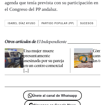
agenda que tenía prevista con su participación en
el Congreso del PP andaluz.
ISABEL DÍAZ AYUSO
PARTIDO POPULAR (PP)
SUCESOS
Otros artículos de
El Independiente
Una mujer muere
Cómo c
presuntamente
cansan
asesinada por su pareja
las te
en un centro comercial
[...]
Únete al canal de Whatsapp
Síguenos en Google News