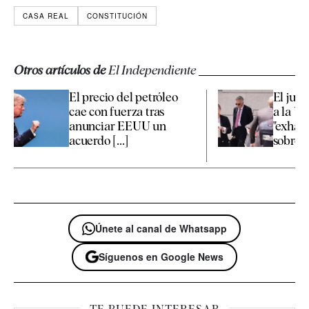
CASA REAL
CONSTITUCIÓN
Otros artículos de
El Independiente
El precio del petróleo
El jue
cae con fuerza tras
a la U
anunciar EEUU un
"exhaus
acuerdo [...]
sobre la
Únete al canal de Whatsapp
Síguenos en Google News