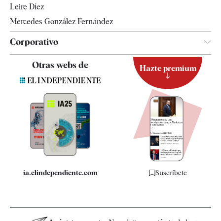
Leire Díez
Mercedes González Fernández
Corporativo
Contacto
Otras webs de
Hazte premium
Suscripción
Newsletter
Apps
Quiénes somos
Especificaciones
ia.elindependiente.com
Suscríbete