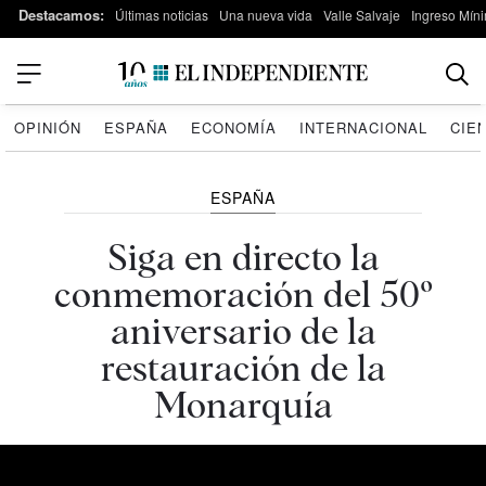
Destacamos:
Últimas noticias
Una nueva vida
Valle Salvaje
Ingreso Míni
OPINIÓN
ESPAÑA
ECONOMÍA
INTERNACIONAL
CIE
ESPAÑA
Siga en directo la
conmemoración del 50º
aniversario de la
restauración de la
Monarquía