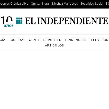
odemos Crónica Libre
Ormuz
Indra
Sánchez Marruecos
Seguridad Social
Sá
CIA
SOCIEDAD
GENTE
DEPORTES
TENDENCIAS
TELEVISIÓN
ARTÍCULOS