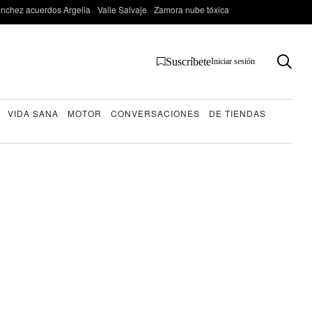
nchez acuerdos Argelia
Valle Salvaje
Zamora nube tóxica
Suscríbete
Iniciar sesión
VIDA SANA
MOTOR
CONVERSACIONES
DE TIENDAS