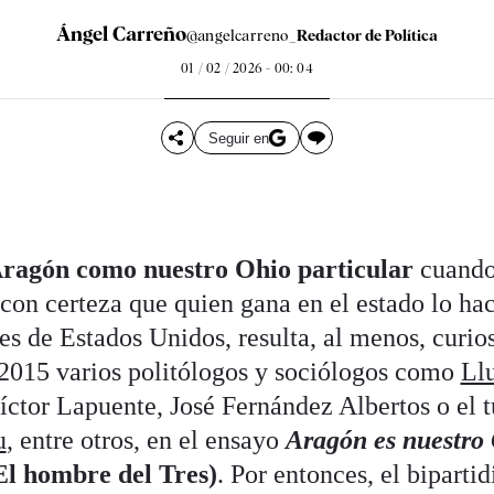
Ángel Carreño
@angelcarreno_
Redactor de Política
01 / 02 / 2026 - 00: 04
Seguir en
ragón como nuestro Ohio particular
cuando 
 con certeza que quien gana en el estado lo ha
les de Estados Unidos, resulta, al menos, curio
 2015 varios politólogos y sociólogos como
Llu
ctor Lapuente, José Fernández Albertos o el t
u
, entre otros, en el ensayo
Aragón es nuestro 
l hombre del Tres)
. Por entonces, el biparti