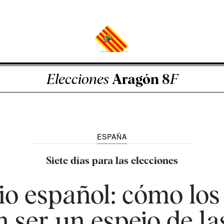
Elecciones
Aragón 8
F
ESPAÑA
Siete días para las elecciones
io español: cómo los 
 ser un espejo de l