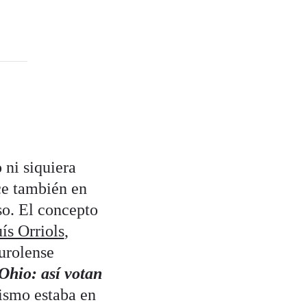
ni siquiera
ce también en
so. El concepto
ís Orriols
,
urolense
Ohio: así votan
dismo estaba en