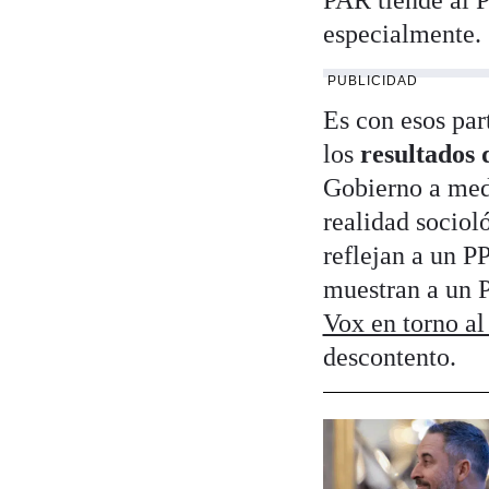
PAR tiende al P
especialmente.
PUBLICIDAD
Es con esos par
los
resultados 
Gobierno a medi
realidad sociol
reflejan a un P
muestran a un P
Vox en torno al
descontento.