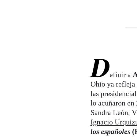
D
efinir a
A
Ohio ya refleja
las presidencia
lo acuñaron en
Sandra León, Ví
Ignacio Urquiz
los españoles
(E