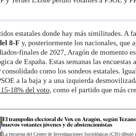
P y Teruel Existe perdió votantes a PSOE y PP
tidos estatales donde hay más similitudes. A f
del 8-F
y, posteriormente los nacionales, que 
ados-finales de 2027, Aragón de momento es u
ógica de España. Estas semanas las encuestas 
P consolidado como los sondeos estatales. Igu
SOE a la baja y a una izquierda desmovilizada
 15-18% del voto
, como el partido que más cre
El trampolín electoral de Vox en Aragón, según Tezano
nuevos votantes jóvenes y de abstencionistas
La encuesta del Centro de Investigaciones Sociológicas (CIS) dibujó