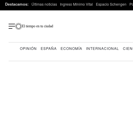
Destacamos:
Últimas noticias
Ingreso Mínimo Vital
Espacio Schengen
P
El tiempo en tu ciudad
OPINIÓN
ESPAÑA
ECONOMÍA
INTERNACIONAL
CIEN