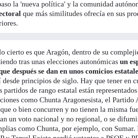
 paso la 'nueva política' y la comunidad autóno
ectoral
que más similitudes ofrecía en sus pro
riores.
lo cierto es que Aragón, dentro de su complej
siendo tras unas elecciones autonómicas
un es
 que después se dan en unos comicios estatal
í desde principios de siglo. Hay que tener en 
 partidos de rango estatal están representados e
aciones como Chunta Aragonesista, el Partido
 que o bien concurren y no tienen la misma fu
zan un voto nacional y no regional, o se difum
mplias como Chunta, por ejemplo, con Sumar. 