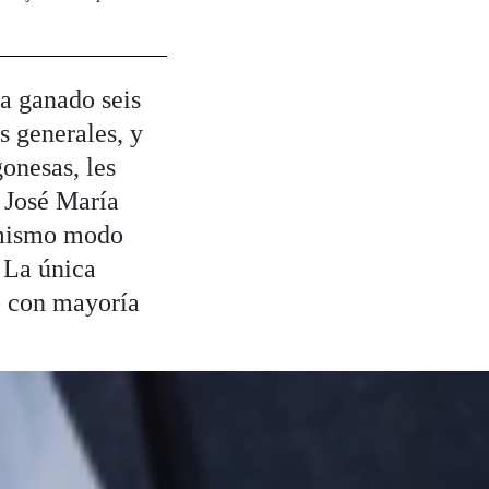
a ganado seis
s generales, y
gonesas, les
e José María
 mismo modo
. La única
o con mayoría