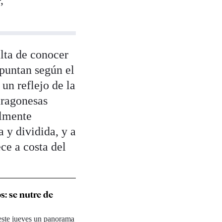
,
alta de conocer
apuntan según el
n reflejo de la
aragonesas
almente
 y dividida, y a
ce a costa del
s: se nutre de
 este jueves un panorama