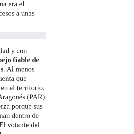
ma era el
cesos a unas
idad y con
pejo fiable de
es
. Al menos
cuenta que
n el territorio,
 Aragonés (PAR)
erza porque sus
inan dentro de
El votante del