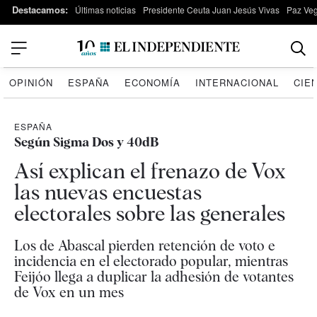
Destacamos:
Últimas noticias
Presidente Ceuta Juan Jesús Vivas
Paz Ve
OPINIÓN
ESPAÑA
ECONOMÍA
INTERNACIONAL
CIE
ESPAÑA
Según Sigma Dos y 40dB
Así explican el frenazo de Vox
las nuevas encuestas
electorales sobre las generales
Los de Abascal pierden retención de voto e
incidencia en el electorado popular, mientras
Feijóo llega a duplicar la adhesión de votantes
de Vox en un mes