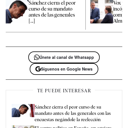
Sánchez cierra el peor
Vox pr
curso de su mandato
incógn
antes de las generales
compet
[...]
Almeida
Únete al canal de Whatsapp
Síguenos en Google News
TE PUEDE INTERESAR
Sánchez cierra el peor curso de su
mandato antes de las generales con las
encuestas negándole la reelección