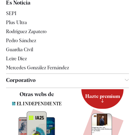
Es Noticia
Economía
SEPI
Internacional
Plus Ultra
Gente
Rodríguez Zapatero
Televisión
Pedro Sánchez
Tendencias
Guardia Civil
Leire Díez
Mercedes González Fernández
Corporativo
Contacto
Otras webs de
Hazte premium
Suscripción
Newsletter
Apps
Quiénes somos