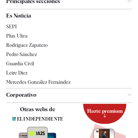
Principales secciones
España
Es Noticia
Economía
SEPI
Internacional
Plus Ultra
Gente
Rodríguez Zapatero
Televisión
Pedro Sánchez
Tendencias
Guardia Civil
Leire Díez
Mercedes González Fernández
Corporativo
Contacto
Otras webs de
Hazte premium
Suscripción
Newsletter
Apps