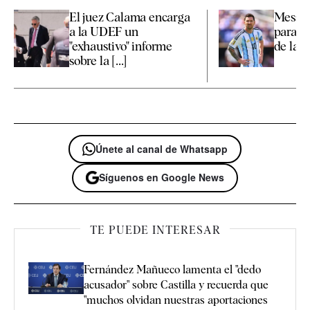
El juez Calama encarga
Messi 
a la UDEF un
para la
"exhaustivo" informe
de la si
sobre la [...]
Únete al canal de Whatsapp
Síguenos en Google News
TE PUEDE INTERESAR
Fernández Mañueco lamenta el "dedo
acusador" sobre Castilla y recuerda que
"muchos olvidan nuestras aportaciones