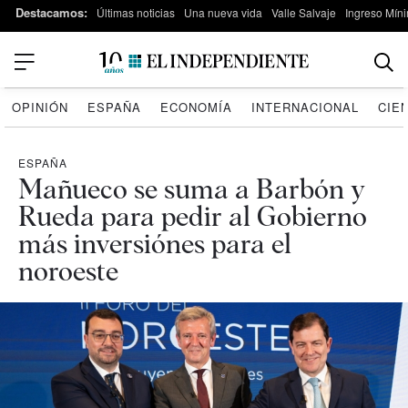
Destacamos:
Últimas noticias
Una nueva vida
Valle Salvaje
Ingreso Míni
OPINIÓN
ESPAÑA
ECONOMÍA
INTERNACIONAL
CIE
ESPAÑA
Mañueco se suma a Barbón y
Rueda para pedir al Gobierno
más inversiónes para el
noroeste