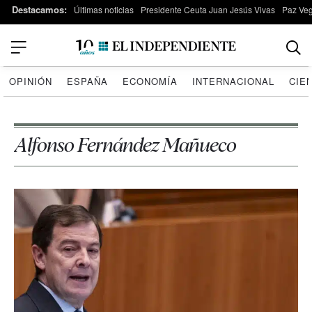
Destacamos:
Últimas noticias
Presidente Ceuta Juan Jesús Vivas
Paz Ve
OPINIÓN
ESPAÑA
ECONOMÍA
INTERNACIONAL
CIE
Alfonso Fernández Mañueco