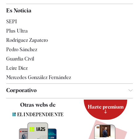
España
Es Noticia
Economía
SEPI
Internacional
Plus Ultra
Gente
Rodríguez Zapatero
Televisión
Pedro Sánchez
Tendencias
Guardia Civil
Leire Díez
Mercedes González Fernández
Corporativo
Contacto
Otras webs de
Hazte premium
Suscripción
Newsletter
Apps
Quiénes somos