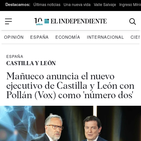
Destacamos:
Últimas noticias
Una nueva vida
Valle Salvaje
Ingreso Míni
OPINIÓN
ESPAÑA
ECONOMÍA
INTERNACIONAL
CIE
ESPAÑA
CASTILLA Y LEÓN
Mañueco anuncia el nuevo
ejecutivo de Castilla y León con
Pollán (Vox) como 'número dos'