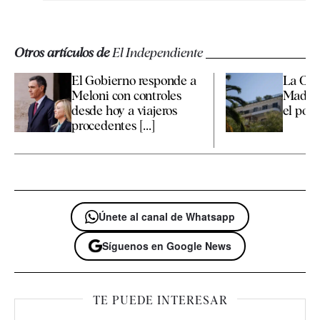
Otros artículos de
El Independiente
El Gobierno responde a
La Co
Meloni con controles
Madrid
desde hoy a viajeros
el polé
procedentes [...]
Únete al canal de Whatsapp
Síguenos en Google News
TE PUEDE INTERESAR