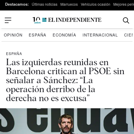
Destacamos:
Últimas noticias
Marruecos
Vehículos ocasión
Mejores pelí
OPINIÓN
ESPAÑA
ECONOMÍA
INTERNACIONAL
CIE
ESPAÑA
Las izquierdas reunidas en
Barcelona critican al PSOE sin
señalar a Sánchez: “La
operación derribo de la
derecha no es excusa”