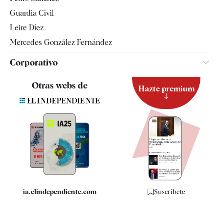
Tendencias
Guardia Civil
Leire Díez
Mercedes González Fernández
Corporativo
Contacto
Otras webs de
Hazte premium
Suscripción
Newsletter
Apps
Quiénes somos
Especificaciones
ia.elindependiente.com
Suscríbete