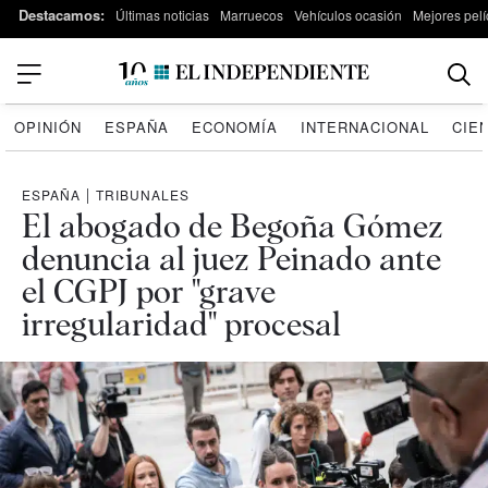
Destacamos:
Últimas noticias
Marruecos
Vehículos ocasión
Mejores pelí
OPINIÓN
ESPAÑA
ECONOMÍA
INTERNACIONAL
CIE
ESPAÑA
|
TRIBUNALES
El abogado de Begoña Gómez
denuncia al juez Peinado ante
el CGPJ por "grave
irregularidad" procesal