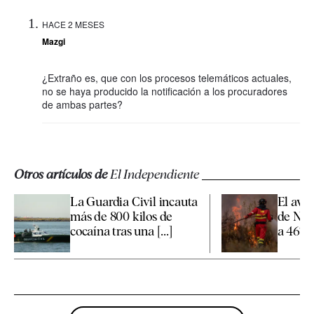
HACE 2 MESES
Mazgi
¿Extraño es, que con los procesos telemáticos actuales,
no se haya producido la notificación a los procuradores
de ambas partes?
Otros artículos de
El Independiente
La Guardia Civil incauta
El ava
más de 800 kilos de
de Nie
cocaína tras una [...]
a 467 l