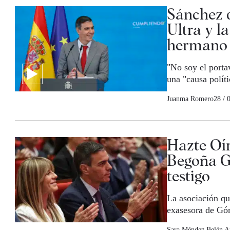
Sánchez d
Ultra y la
hermano 
"No soy el porta
una "causa polít
Juanma Romero
28 / 
Hazte Oír
Begoña G
testigo
La asociación qu
exasesora de Gó
Sara Méndez
Belén A