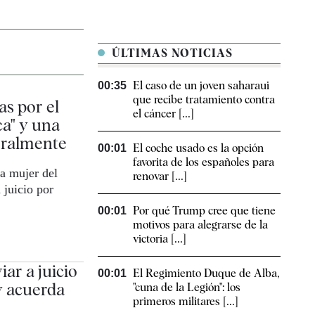
ÚLTIMAS NOTICIAS
El caso de un joven saharaui
00:35
que recibe tratamiento contra
as por el
el cáncer [...]
ca" y una
toralmente
El coche usado es la opción
00:01
favorita de los españoles para
la mujer del
renovar [...]
 juicio por
Por qué Trump cree que tiene
00:01
motivos para alegrarse de la
victoria [...]
ar a juicio
El Regimiento Duque de Alba,
00:01
y acuerda
"cuna de la Legión": los
primeros militares [...]