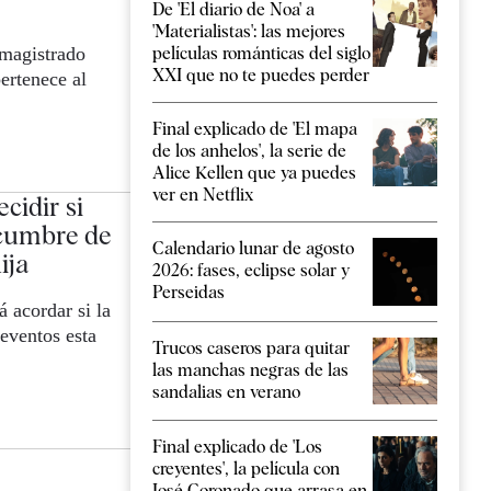
De 'El diario de Noa' a
'Materialistas': las mejores
 magistrado
películas románticas del siglo
XXI que no te puedes perder
ertenece al
Final explicado de 'El mapa
de los anhelos', la serie de
Alice Kellen que ya puedes
ver en Netflix
cidir si
 cumbre de
Calendario lunar de agosto
ija
2026: fases, eclipse solar y
Perseidas
á acordar si la
eventos esta
Trucos caseros para quitar
las manchas negras de las
sandalias en verano
Final explicado de 'Los
creyentes', la película con
José Coronado que arrasa en