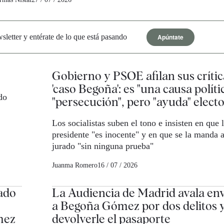
Apúntate
letter y entérate de lo que está pasando
Gobierno y PSOE afilan sus crític
'caso Begoña': es "una causa políti
do
"persecución", pero "ayuda" elec
Los socialistas suben el tono e insisten en que 
presidente "es inocente" y en que se la manda a
jurado "sin ninguna prueba"
Juanma Romero
16 / 07 / 2026
ado
La Audiencia de Madrid avala envi
a Begoña Gómez por dos delitos 
mez
devolverle el pasaporte