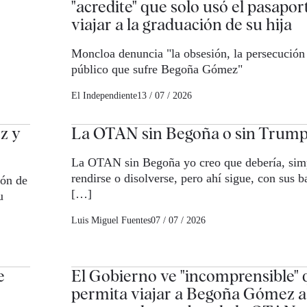
"acredite" que solo usó el pasapor
viajar a la graduación de su hija
,
Moncloa denuncia "la obsesión, la persecución 
público que sufre Begoña Gómez"
El Independiente
13 / 07 / 2026
z y
La OTAN sin Begoña o sin Trum
La OTAN sin Begoña yo creo que debería, sim
rendirse o disolverse, pero ahí sigue, con sus b
ión de
[…]
u
Luis Miguel Fuentes
07 / 07 / 2026
e
El Gobierno ve "incomprensible" q
permita viajar a Begoña Gómez 