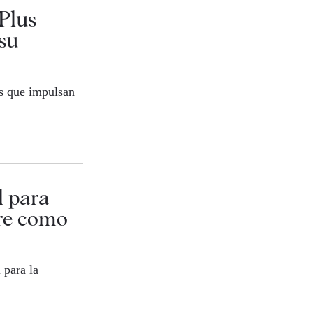
Plus
 su
es que impulsan
l para
re como
 para la