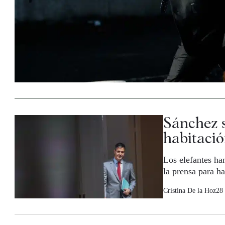
Sánchez s
habitaci
Los elefantes ha
la prensa para h
Cristina De la Hoz
28 