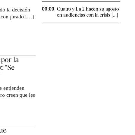
Cuatro y La 2 hacen su agosto
00:00
do la decisión
en audiencias con la crisis [...]
o con jurado […]
por la
: "Se
"
ue entienden
ro creen que les
ue