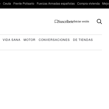
o
Ceuta
Frente Polisario
Fuerzas Armadas españolas
Compra vivienda
Mejo
Suscríbete
Iniciar sesión
VIDA SANA
MOTOR
CONVERSACIONES
DE TIENDAS