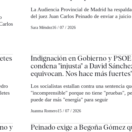
La Audiencia Provincial de Madrid ha respalda
del juez Juan Carlos Peinado de enviar a juici
o
Carlos
Sara Méndez
16 / 07 / 2026
etes
Indignación en Gobierno y PSOE 
condena "injusta" a David Sánchez
equivocan. Nos hace más fuertes
edro
Los socialistas estallan contra una sentencia q
letes
"incomprensible" porque no tiene "pruebas", pe
puede dar más "energía" para seguir
Juanma Romero
15 / 07 / 2026
no y
Peinado exige a Begoña Gómez q