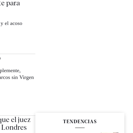
te para
y el acoso
p
plemente,
arcos sin Virgen
ue el juez
TENDENCIAS
a Londres