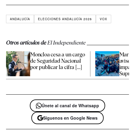
ANDALUCÍA
ELECCIONES ANDALUCÍA 2026
VOX
Otros artículos de
El Independiente
Moncloa cesa a un cargo
Marrue
de Seguridad Nacional
avisó 
por publicar la cifra [...]
impacto
Supremo
Únete al canal de Whatsapp
Síguenos en Google News