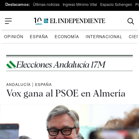
Destacamos:
Últimas noticias
Ingreso Mínimo Vital
Espacio Schengen
P
OPINIÓN
ESPAÑA
ECONOMÍA
INTERNACIONAL
CIE
Elecciones Andalucía 17M
ANDALUCÍA
|
ESPAÑA
Vox gana al PSOE en Almería