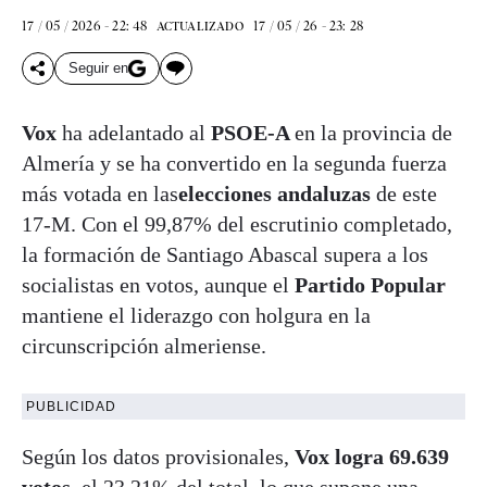
17 / 05 / 2026 - 22: 48
17 / 05 / 26 - 23: 28
ACTUALIZADO
Seguir en
Vox
ha adelantado al
PSOE-A
en la provincia de
Almería y se ha convertido en la segunda fuerza
más votada en las
elecciones andaluzas
de este
17-M. Con el 99,87% del escrutinio completado,
la formación de Santiago Abascal supera a los
socialistas en votos, aunque el
Partido Popular
mantiene el liderazgo con holgura en la
circunscripción almeriense.
PUBLICIDAD
Según los datos provisionales,
Vox logra 69.639
votos
, el 23,21% del total, lo que supone una