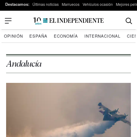
Destacamos:
Últimas noticias
Marruecos
Vehículos ocasión
Mejores pelí
OPINIÓN
ESPAÑA
ECONOMÍA
INTERNACIONAL
CIE
Andalucía