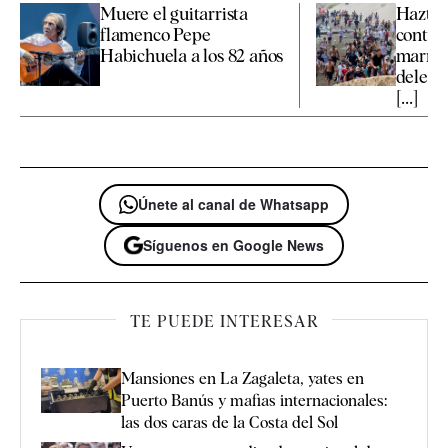
Muere el guitarrista
Hazte 
flamenco Pepe
contra
Habichuela a los 82 años
marroq
delega
[...]
Únete al canal de Whatsapp
Síguenos en Google News
TE PUEDE INTERESAR
Mansiones en La Zagaleta, yates en
Puerto Banús y mafias internacionales:
las dos caras de la Costa del Sol