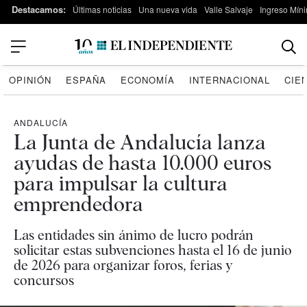
Destacamos:
Últimas noticias
Una nueva vida
Valle Salvaje
Ingreso Míni
OPINIÓN
ESPAÑA
ECONOMÍA
INTERNACIONAL
CIE
ANDALUCÍA
La Junta de Andalucía lanza
ayudas de hasta 10.000 euros
para impulsar la cultura
emprendedora
Las entidades sin ánimo de lucro podrán
solicitar estas subvenciones hasta el 16 de junio
de 2026 para organizar foros, ferias y
concursos