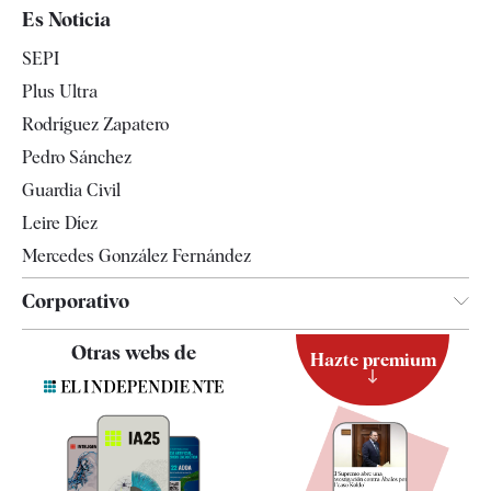
España
Es Noticia
Economía
SEPI
Internacional
Plus Ultra
Gente
Rodríguez Zapatero
Televisión
Pedro Sánchez
Tendencias
Guardia Civil
Leire Díez
Mercedes González Fernández
Corporativo
Contacto
Otras webs de
Hazte premium
Suscripción
Newsletter
Apps
Quiénes somos