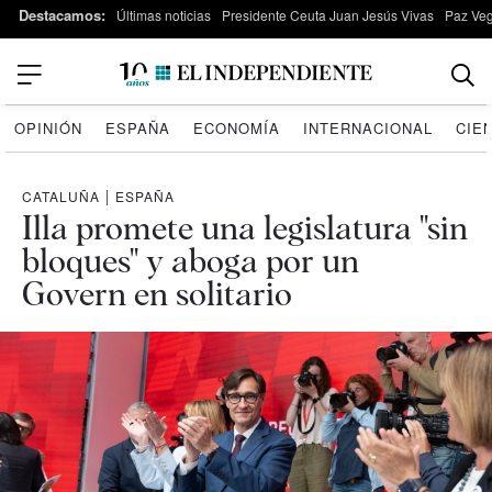
Destacamos:
Últimas noticias
Presidente Ceuta Juan Jesús Vivas
Paz Ve
OPINIÓN
ESPAÑA
ECONOMÍA
INTERNACIONAL
CIE
CATALUÑA
|
ESPAÑA
Illa promete una legislatura "sin
bloques" y aboga por un
Govern en solitario