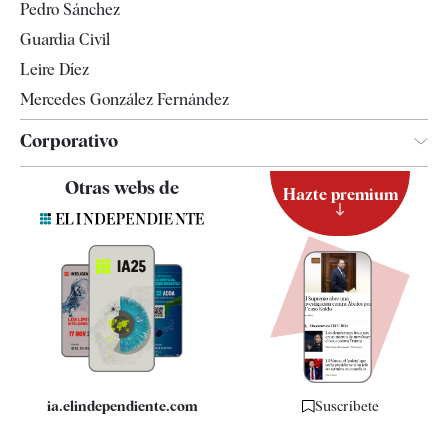
Pedro Sánchez
Tendencias
Guardia Civil
Leire Díez
Mercedes González Fernández
Corporativo
Contacto
Otras webs de
Hazte premium
Suscripción
Newsletter
Apps
Quiénes somos
Especificaciones
ia.elindependiente.com
Suscríbete