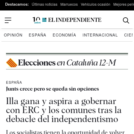
Destacamos:
Últimas noticias
Marruecos
Vehículos ocasión
Mejores pelí
OPINIÓN
ESPAÑA
ECONOMÍA
INTERNACIONAL
CIE
Elecciones
en Cataluña 12-M
ESPAÑA
Junts crece pero se queda sin opciones
Illa gana y aspira a gobernar
con ERC y los comunes tras la
debacle del independentismo
Los socialistas tienen la oportunidad de volver