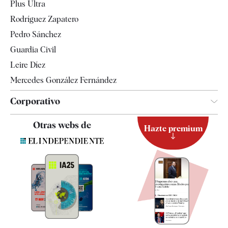
Plus Ultra
Gente
Rodríguez Zapatero
Televisión
Pedro Sánchez
Tendencias
Guardia Civil
Leire Díez
Mercedes González Fernández
Corporativo
Contacto
Otras webs de
Hazte premium
Suscripción
Newsletter
Apps
Quiénes somos
Especificaciones