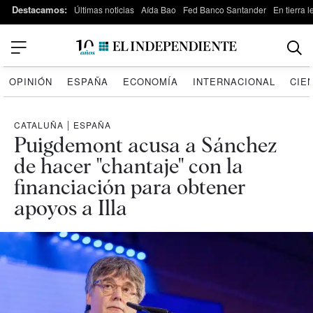
Destacamos:
Últimas noticias
Aída Bao
Fed Banco Santander
En tierra 
OPINIÓN
ESPAÑA
ECONOMÍA
INTERNACIONAL
CIE
CATALUÑA
|
ESPAÑA
Puigdemont acusa a Sánchez
de hacer "chantaje" con la
financiación para obtener
apoyos a Illa