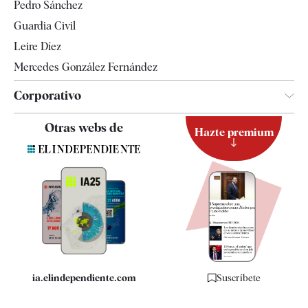
Pedro Sánchez
Tendencias
Guardia Civil
Leire Díez
Mercedes González Fernández
Corporativo
Contacto
Otras webs de
Hazte premium
Suscripción
Newsletter
Apps
Quiénes somos
Especificaciones
ia.elindependiente.com
Suscríbete