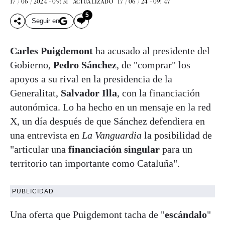
17 / 06 / 2024 - 09: 31
17 / 06 / 24 - 09: 47
ACTUALIZADO
5
Seguir en
Carles Puigdemont
ha acusado al presidente del
Gobierno,
Pedro Sánchez
, de "comprar" los
apoyos a su rival en la presidencia de la
Generalitat,
Salvador Illa
, con la financiación
autonómica. Lo ha hecho en un mensaje en la red
X, un día después de que Sánchez defendiera en
una entrevista en
La Vanguardia
la posibilidad de
"articular una
financiación singular
para un
territorio tan importante como Cataluña".
PUBLICIDAD
Una oferta que Puigdemont tacha de "
escándalo
"